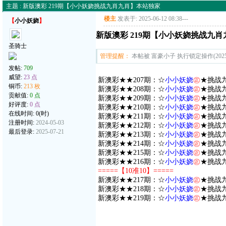
主题 : 新版澳彩 219期【小小妖娆挑战九肖九肖】本站独家
楼主
发表于: 2025-06-12 08:38
---
【
小小妖娆
】
新版澳彩 219期【小小妖娆挑战九
圣骑士
管理提醒：
本帖被 富豪小子 执行锁定操作(2025-1
发帖:
709
威望:
23 点
新澳彩★★207期：☆
小小妖娆
㊣
★挑战
铜币:
213 枚
新澳彩★★208期：☆
小小妖娆
㊣
★挑战
贡献值:
0 点
新澳彩★★209期：☆
小小妖娆
㊣
★挑战
好评度:
0 点
新澳彩★★210期：☆
小小妖娆
㊣
★挑战
在线时间: 0(时)
新澳彩★★211期：☆
小小妖娆
㊣
★挑战
注册时间:
2024-05-03
新澳彩★★212期：☆
小小妖娆
㊣
★挑战
最后登录:
2025-07-21
新澳彩★★213期：☆
小小妖娆
㊣
★挑战
新澳彩★★214期：☆
小小妖娆
㊣
★挑战
新澳彩★★215期：☆
小小妖娆
㊣
★挑战
新澳彩★★216期：☆
小小妖娆
㊣
★挑战
=====【10准10】=====
新澳彩★★217期：☆
小小妖娆
㊣
★挑战
新澳彩★★218期：☆
小小妖娆
㊣
★挑战九
新澳彩★★219期：☆
小小妖娆
㊣
★挑战九