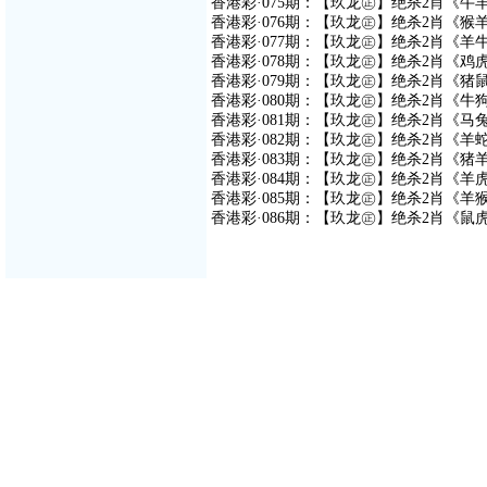
香港彩·075期：【玖龙㊣】绝杀2肖《牛羊
香港彩·076期：【玖龙㊣】绝杀2肖《猴羊
香港彩·077期：【玖龙㊣】绝杀2肖《羊牛
香港彩·078期：【玖龙㊣】绝杀2肖《鸡虎
香港彩·079期：【玖龙㊣】绝杀2肖《猪鼠
香港彩·080期：【玖龙㊣】绝杀2肖《牛狗
香港彩·081期：【玖龙㊣】绝杀2肖《马兔
香港彩·082期：【玖龙㊣】绝杀2肖《羊
香港彩·083期：【玖龙㊣】绝杀2肖《猪羊
香港彩·084期：【玖龙㊣】绝杀2肖《羊虎
香港彩·085期：【玖龙㊣】绝杀2肖《羊猴
香港彩·086期：【玖龙㊣】绝杀2肖《鼠