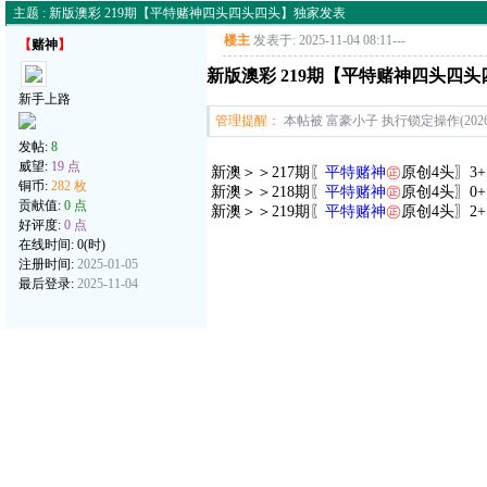
主题 : 新版澳彩 219期【平特赌神四头四头四头】独家发表
楼主
发表于: 2025-11-04 08:11
---
【
赌神
】
新版澳彩 219期【平特赌神四头四
新手上路
管理提醒：
本帖被 富豪小子 执行锁定操作(2026-0
发帖:
8
威望:
19 点
新澳＞＞217期〖
平特赌神
㊣
原创4头〗3+
铜币:
282 枚
新澳＞＞218期〖
平特赌神
㊣
原创4头〗0+
贡献值:
0 点
新澳＞＞219期〖
平特赌神
㊣
原创4头〗2+1
好评度:
0 点
在线时间: 0(时)
注册时间:
2025-01-05
最后登录:
2025-11-04