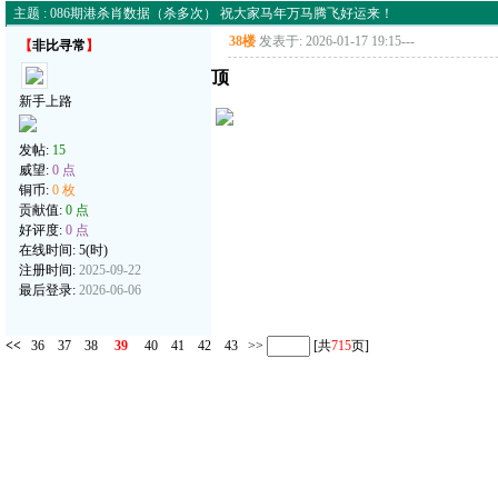
主题 : 086期港杀肖数据（杀多次） 祝大家马年万马腾飞好运来！
38楼
发表于: 2026-01-17 19:15
---
【
非比寻常
】
顶
新手上路
发帖:
15
威望:
0 点
铜币:
0 枚
贡献值:
0 点
好评度:
0 点
在线时间: 5(时)
注册时间:
2025-09-22
最后登录:
2026-06-06
<<
36
37
38
39
40
41
42
43
>>
[共
715
页]