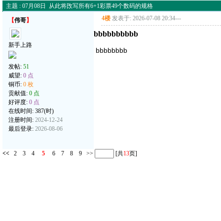
主题 : 07月08日 从此将攺写所有6+1彩票49个数码的规格
4楼
发表于: 2026-07-08 20:34
---
【
伟哥
】
bbbbbbbbbb
新手上路
bbbbbbbb
发帖:
51
威望:
0 点
铜币:
0 枚
贡献值:
0 点
好评度:
0 点
在线时间: 387(时)
注册时间:
2024-12-24
最后登录:
2026-08-06
<<
2
3
4
5
6
7
8
9
>>
[共
13
页]