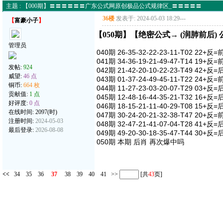
主题 : 【000期】〓〓〓〓〓〓广东公式网原创极品公式规律区_〓〓〓〓〓
36楼
发表于: 2024-05-03 18:29
---
【
富豪小子
】
【050期】【绝密公式→ (润肺前后)
管理员
040期 26-35-32-22-23-11-T02 22+反=
041期 34-36-19-21-49-47-T14 19+反=
发帖:
924
042期 21-42-20-10-22-23-T49 42+反=
威望:
46 点
043期 01-37-24-49-45-11-T22 24+反=
铜币:
664 枚
044期 11-27-23-03-20-07-T29 03+反=
贡献值:
1 点
045期 12-48-16-44-35-21-T32 16+反=
好评度:
0 点
046期 18-15-21-11-40-29-T08 15+反=
在线时间: 2097(时)
047期 30-24-20-21-32-38-T47 20+反=
注册时间:
2024-05-03
048期 32-47-21-41-07-04-T28 41+反=
最后登录:
2026-08-08
049期 49-20-30-18-35-47-T44 30+反=
050期 本期 后肖 再次爆中吗
<<
34
35
36
37
38
39
40
41
>>
[共
43
页]