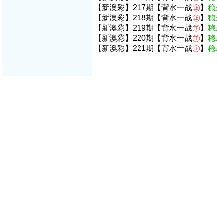
【新澳彩】217期【背水一战
㊣
】
稳
【新澳彩】218期【背水一战
㊣
】
稳
【新澳彩】219期【背水一战
㊣
】
稳
【新澳彩】220期【背水一战
㊣
】
稳
【新澳彩】221期【背水一战
㊣
】
稳