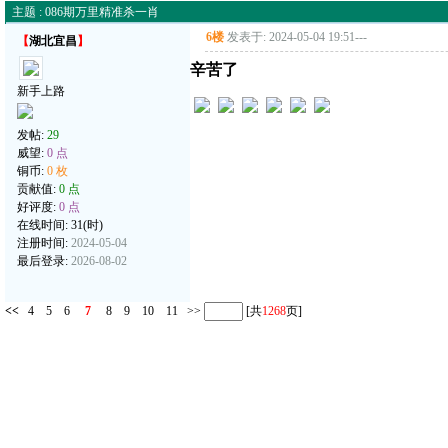
主题 : 086期万里精准杀一肖
6楼
发表于: 2024-05-04 19:51
---
【
湖北宜昌
】
辛苦了
新手上路
发帖:
29
威望:
0 点
铜币:
0 枚
贡献值:
0 点
好评度:
0 点
在线时间: 31(时)
注册时间:
2024-05-04
最后登录:
2026-08-02
<<
4
5
6
7
8
9
10
11
>>
[共
1268
页]