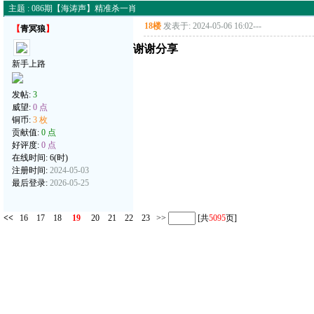
主题 : 086期【海涛声】精准杀一肖
18楼
发表于: 2024-05-06 16:02
---
【
青冥狼
】
谢谢分享
新手上路
发帖:
3
威望:
0 点
铜币:
3 枚
贡献值:
0 点
好评度:
0 点
在线时间: 6(时)
注册时间:
2024-05-03
最后登录:
2026-05-25
<<
16
17
18
19
20
21
22
23
>>
[共
5095
页]