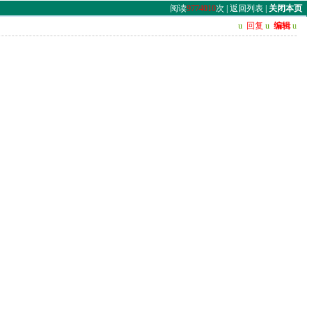
阅读
9774010
次 |
返回列表
|
关闭本页
u
回复
u
编辑
u