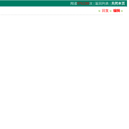
阅读
9762288
次 |
返回列表
|
关闭本页
u
回复
u
编辑
u