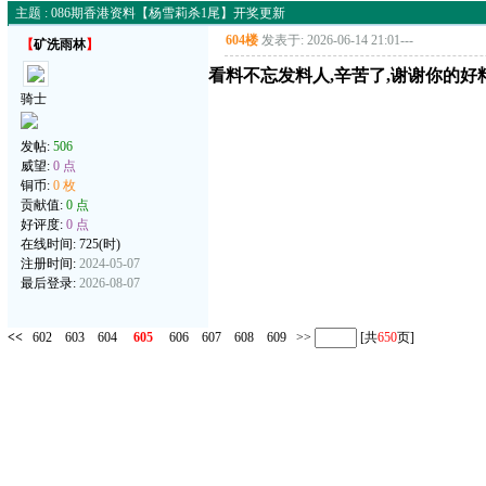
主题 : 086期香港资料【杨雪莉杀1尾】开奖更新
604楼
发表于: 2026-06-14 21:01
---
【
矿洗雨林
】
看料不忘发料人,辛苦了,谢谢你的好
骑士
发帖:
506
威望:
0 点
铜币:
0 枚
贡献值:
0 点
好评度:
0 点
在线时间: 725(时)
注册时间:
2024-05-07
最后登录:
2026-08-07
<<
602
603
604
605
606
607
608
609
>>
[共
650
页]