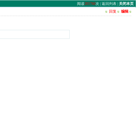
阅读
201760
次 |
返回列表
|
关闭本页
u
回复
u
编辑
u