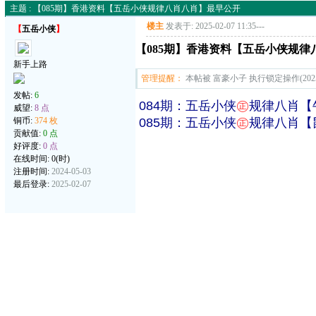
主题 : 【085期】香港资料【五岳小侠规律八肖八肖】最早公开
楼主
发表于: 2025-02-07 11:35
---
【
五岳小侠
】
【085期】香港资料【五岳小侠规
新手上路
管理提醒：
本帖被 富豪小子 执行锁定操作(2025-1
发帖:
6
084期：五岳小侠
㊣
规律八肖【
威望:
8 点
085期：五岳小侠
㊣
规律八肖【
铜币:
374 枚
贡献值:
0 点
好评度:
0 点
在线时间: 0(时)
注册时间:
2024-05-03
最后登录:
2025-02-07