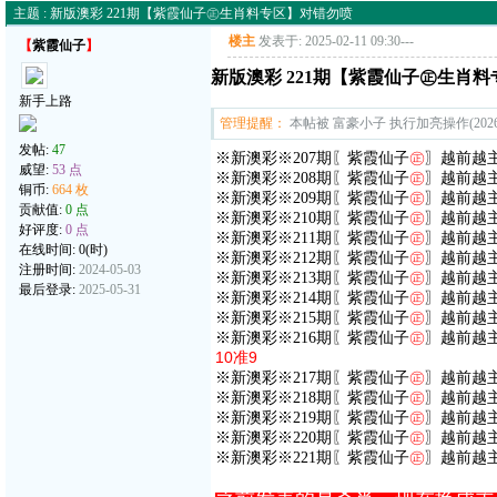
主题 : 新版澳彩 221期【紫霞仙子㊣生肖料专区】对错勿喷
楼主
发表于: 2025-02-11 09:30
---
【
紫霞仙子
】
新版澳彩 221期【紫霞仙子㊣生肖
新手上路
管理提醒：
本帖被 富豪小子 执行加亮操作(2026-0
发帖:
47
※新澳彩※207期〖紫霞仙子
㊣
〗越前越
威望:
53 点
※新澳彩※208期〖紫霞仙子
㊣
〗越前越
铜币:
664 枚
※新澳彩※209期〖紫霞仙子
㊣
〗越前越
贡献值:
0 点
※新澳彩※210期〖紫霞仙子
㊣
〗越前越
好评度:
0 点
※新澳彩※211期〖紫霞仙子
㊣
〗越前越
在线时间: 0(时)
※新澳彩※212期〖紫霞仙子
㊣
〗越前越
注册时间:
2024-05-03
※新澳彩※213期〖紫霞仙子
㊣
〗越前越
最后登录:
2025-05-31
※新澳彩※214期〖紫霞仙子
㊣
〗越前越
※新澳彩※215期〖紫霞仙子
㊣
〗越前越
※新澳彩※216期〖紫霞仙子
㊣
〗越前越
10准9
※新澳彩※217期〖紫霞仙子
㊣
〗越前越
※新澳彩※218期〖紫霞仙子
㊣
〗越前越
※新澳彩※219期〖紫霞仙子
㊣
〗越前越
※新澳彩※220期〖紫霞仙子
㊣
〗越前越
※新澳彩※221期〖紫霞仙子
㊣
〗越前越